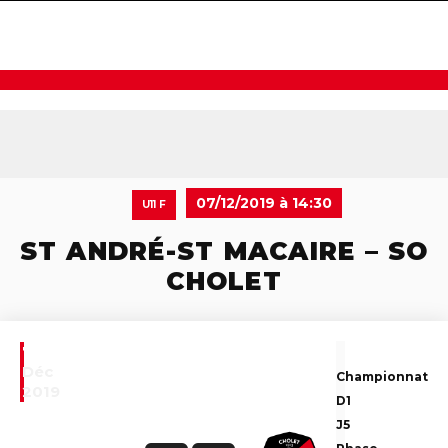
navigat
07/12/2019 à 14:30
U11 F
ST ANDRÉ-ST MACAIRE – SO
CHOLET
7
Déc
Championnat
2019
D1
J5