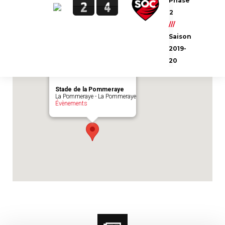
Phase
2
4
Emplacement du match :
Stade de la
2
Pommeraye
///
Saison
2019-
20
Stade de la Pommeraye
La Pommeraye - La Pommeraye
Évènements