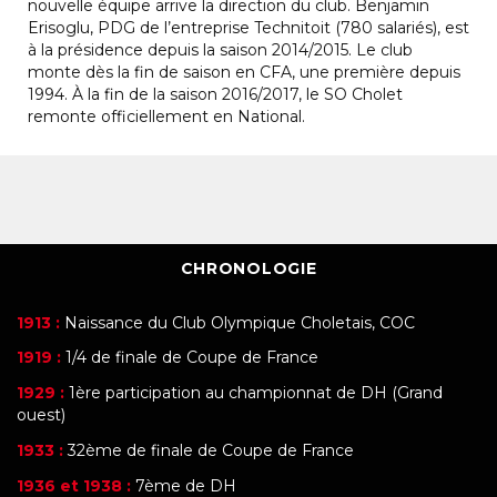
nouvelle équipe arrive la direction du club. Benjamin
Erisoglu, PDG de l’entreprise Technitoit (780 salariés), est
à la présidence depuis la saison 2014/2015. Le club
monte dès la fin de saison en CFA, une première depuis
1994. À la fin de la saison 2016/2017, le SO Cholet
remonte officiellement en National.
CHRONOLOGIE
1913 :
Naissance du Club Olympique Choletais, COC
1919 :
1/4 de finale de Coupe de France
1929 :
1ère participation au championnat de DH (Grand
ouest)
1933 :
32ème de finale de Coupe de France
1936 et 1938 :
7ème de DH