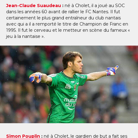
Jean-Claude Suaudeau
:
né à Cholet, il a joué au SOC
dans les années 60 avant de rallier le FC Nantes. Il fut
certainement le plus grand entraîneur du club nantais
avec qui a il a remporté le titre de Champion de Franc en
1995. Il fut le cerveau et le metteur en scène du fameux «
jeu à la nantaise ».
Simon Pouplin
:
né à Cholet, le gardien de but a fait ses