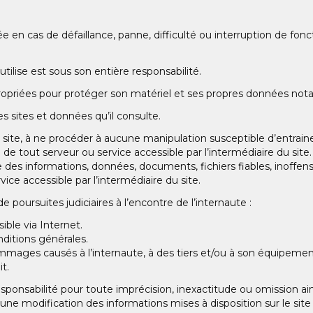
ée en cas de défaillance, panne, difficulté ou interruption de f
tilise est sous son entière responsabilité.
ropriées pour protéger son matériel et ses propres données nota
des sites et données qu’il consulte.
ce site, à ne procéder à aucune manipulation susceptible d’entrai
 de tout serveur ou service accessible par l’intermédiaire du s
ue des informations, données, documents, fichiers fiables, inoffensi
ce accessible par l’intermédiaire du site.
 poursuites judiciaires à l’encontre de l’internaute :
ible via Internet.
ditions générales.
mages causés à l’internaute, à des tiers et/ou à son équipement
it.
onsabilité pour toute imprécision, inexactitude ou omission a
 une modification des informations mises à disposition sur le site