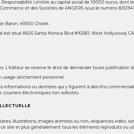
esponsabilité Limitée au capital social de 10000 euros, dont le 
 Commerce et des Sociétés de ANGERS sous le numéro 8351947
te Baron, 49300 Cholet.
cial est situé 8605 Santa Monica Blvd #92581, West Hollywood, C
. L’éditeur se réserve le droit de demander toute justification de
 un usage strictement personnel.
 les informations ou données qui y figurent à des fins commerciale
courriers électroniques non sollicités.
ELLECTUELLE
es, illustrations, images animées ou non, séquences vidéo, sons
r ce site et plus généralement tous les éléments reproduits ou util