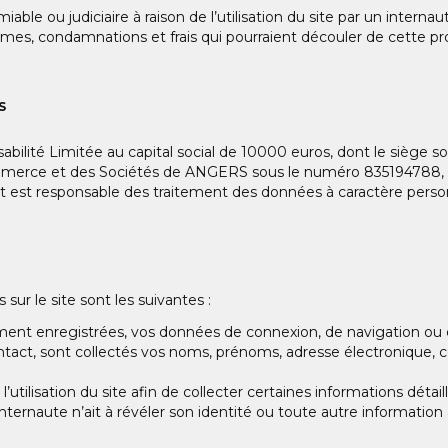
miable ou judiciaire à raison de l’utilisation du site par un interna
mmes, condamnations et frais qui pourraient découler de cette p
S
ité Limitée au capital social de 10000 euros, dont le siège so
merce et des Sociétés de ANGERS sous le numéro 835194788, 
t est responsable des traitement des données à caractère perso
ur le site sont les suivantes :
ment enregistrées, vos données de connexion, de navigation ou e
ntact, sont collectés vos noms, prénoms, adresse électronique, 
 l’utilisation du site afin de collecter certaines informations déta
internaute n’ait à révéler son identité ou toute autre information