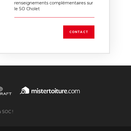
renseignements complémentaires sur
le SO Cholet
CONTACT
u SOC !