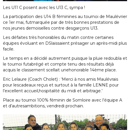
Les U11 C posent avec les U13 C, sympa !
La participation des U14 B féminines au tournoi de Maulévrier
ce 1er mai, futmarquée par de très bonnes prestations de
nos jeunes demoiselles contre desgarçons U13.
Les défaites très honorables du matin contre certaines
équipes évoluant en DSlaissaient présager un après-midi plus
facile.
Le temps en a décidé autrement puisque la pluie redoubla et
le tournoi futabrégé et compte tenu des résultats déjà
acquis le classement scellait unehonorable 14ème place.
Eric Lelaure (Coach Cholet) : ‘Merci à nos amis Maulévrais
pour lescadeaux reçus et surtout à la famille LENNE pour
l’excellent accueil,hospitalité du midi et arbitrage.’
Place au tournoi 100% féminin de Somloire avec l’équipe A
et d’autresambitions, vendredi prochain.