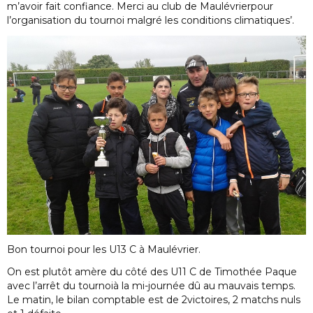
m’avoir fait confiance. Merci au club de Maulévrierpour
l’organisation du tournoi malgré les conditions climatiques’.
Bon tournoi pour les U13 C à Maulévrier.
On est plutôt amère du côté des U11 C de Timothée Paque
avec l’arrêt du tournoià la mi-journée dû au mauvais temps.
Le matin, le bilan comptable est de 2victoires, 2 matchs nuls