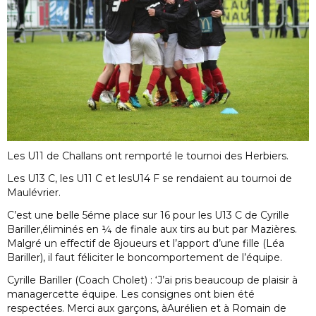
Les U11 de Challans ont remporté le tournoi des Herbiers.
Les U13 C, les U11 C et lesU14 F se rendaient au tournoi de
Maulévrier.
C’est une belle 5éme place sur 16 pour les U13 C de Cyrille
Bariller,éliminés en ¼ de finale aux tirs au but par Mazières.
Malgré un effectif de 8joueurs et l’apport d’une fille (Léa
Bariller), il faut féliciter le boncomportement de l’équipe.
Cyrille Bariller (Coach Cholet) : ‘J’ai pris beaucoup de plaisir à
managercette équipe. Les consignes ont bien été
respectées. Merci aux garçons, àAurélien et à Romain de