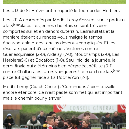
Les U13 de St Brévin ont remporté le tournoi des Herbiers.
Les U11 A emmenés par Medhi Leroy finissent sur le podium
ème
à la 3
place. Les jeunes choletais se sont très bien
comportés sur et en dehors duterrain. Lesrésultats et la
manière étaient au rendez-vous malgré le temps
épouvantable etdes terrains devenus compliqués. Et les
résultats parlent d’eux-mêmes :Victoires contre
Guerlesquinaise (2-0), Ardelay (7-0), Mouchamps (2-0), Les
Herbiers(5-0) et Bocafoot (1-0). Seul ‘hic’ de la journée, la
demi-finale qui a étémoins bien négociée, défaite (0-1)
ème
contre Challans, les futurs vainqueurs !Le match de la 3
place fut gagner face à La Roche/Yon (2-1).
Medhi Leroy (Coach Cholet) : ‘Continuons à bien travailler
encore etencore. Ce n’est pas le sommet qui est important
mais le chemin pour y arriver.’