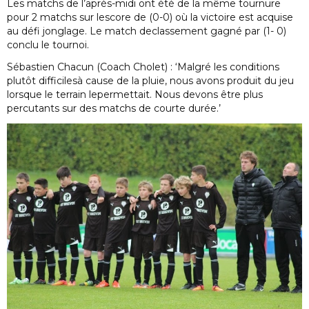
Les matchs de l’après-midi ont été de la même tournure
pour 2 matchs sur lescore de (0-0) où la victoire est acquise
au défi jonglage. Le match declassement gagné par (1- 0)
conclu le tournoi.
Sébastien Chacun (Coach Cholet) : ‘Malgré les conditions
plutôt difficilesà cause de la pluie, nous avons produit du jeu
lorsque le terrain lepermettait. Nous devons être plus
percutants sur des matchs de courte durée.’