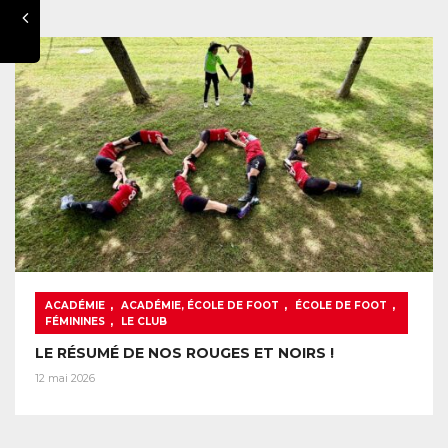
,
,
,
ACADÉMIE
ACADÉMIE, ÉCOLE DE FOOT
ÉCOLE DE FOOT
,
FÉMININES
LE CLUB
LE RÉSUMÉ DE NOS ROUGES ET NOIRS !
12 mai 2026