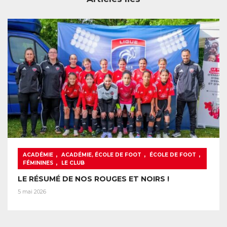
,
,
,
ACADÉMIE
ACADÉMIE, ÉCOLE DE FOOT
ÉCOLE DE FOOT
,
FÉMININES
LE CLUB
LE RÉSUMÉ DE NOS ROUGES ET NOIRS !
5 mai 2026