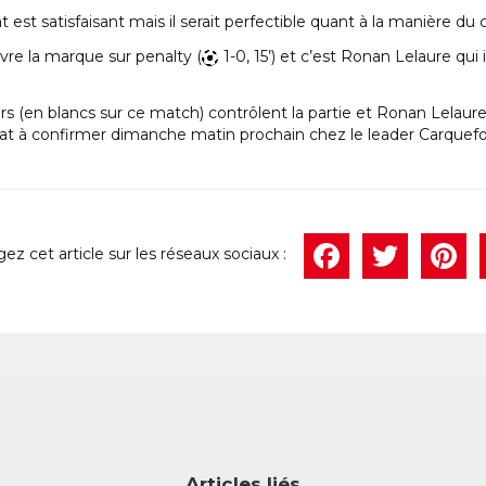
at est satisfaisant mais il serait perfectible quant à la manière
uvre la marque sur penalty (
1-0, 15’) et c’est Ronan Lelaure qui 
oirs (en blancs sur ce match) contrôlent la partie et Ronan Lela
ltat à confirmer dimanche matin prochain chez le leader Carquefo
Face
Twi
P
Articles liés