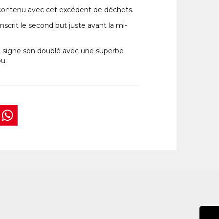
 du contenu avec cet excédent de déchets.
inscrit le second but juste avant la mi-
ure signe son doublé avec une superbe
u.
book
tter
interest
WhatsApp