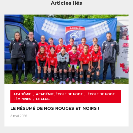
Articles liés
,
,
,
ACADÉMIE
ACADÉMIE, ÉCOLE DE FOOT
ÉCOLE DE FOOT
,
FÉMININES
LE CLUB
LE RÉSUMÉ DE NOS ROUGES ET NOIRS !
5 mai 2026