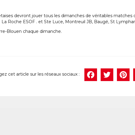
taises devront jouer tous les dimanches de véritables matches 
e La Roche ESOF . et Ste Luce, Montreuil JB, Baugé, St Lymphard
erre-Blouen chaque dimanche.
Face
Twi
P