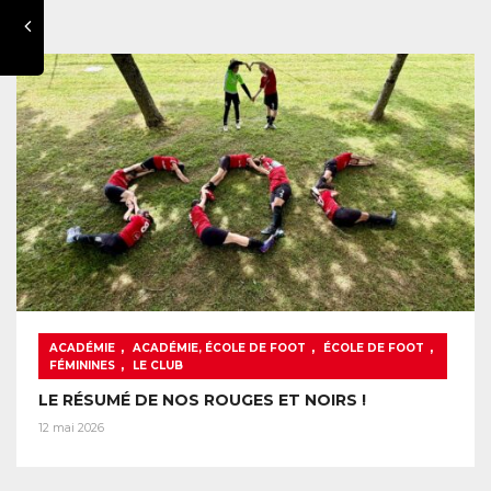
,
,
,
ACADÉMIE
ACADÉMIE, ÉCOLE DE FOOT
ÉCOLE DE FOOT
,
FÉMININES
LE CLUB
LE RÉSUMÉ DE NOS ROUGES ET NOIRS !
12 mai 2026