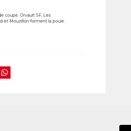
de coupe. Orvault SF, Les
 et Mouzillon forment la poule.
book
tter
interest
WhatsApp