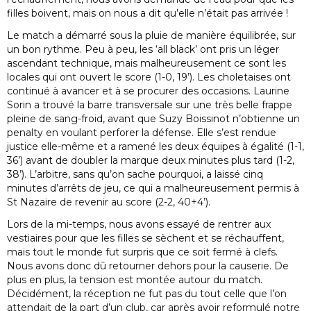
filles boivent, mais on nous a dit qu’elle n’était pas arrivée !
Le match a démarré sous la pluie de manière équilibrée, sur
un bon rythme. Peu à peu, les ‘all black’ ont pris un léger
ascendant technique, mais malheureusement ce sont les
locales qui ont ouvert le score (1-0, 19’). Les choletaises ont
continué à avancer et à se procurer des occasions. Laurine
Sorin a trouvé la barre transversale sur une très belle frappe
pleine de sang-froid, avant que Suzy Boissinot n’obtienne un
penalty en voulant perforer la défense. Elle s’est rendue
justice elle-même et a ramené les deux équipes à égalité (1-1,
36’) avant de doubler la marque deux minutes plus tard (1-2,
38’). L’arbitre, sans qu’on sache pourquoi, a laissé cinq
minutes d’arrêts de jeu, ce qui a malheureusement permis à
St Nazaire de revenir au score (2-2, 40+4’).
Lors de la mi-temps, nous avons essayé de rentrer aux
vestiaires pour que les filles se sèchent et se réchauffent,
mais tout le monde fut surpris que ce soit fermé à clefs.
Nous avons donc dû retourner dehors pour la causerie. De
plus en plus, la tension est montée autour du match.
Décidément, la réception ne fut pas du tout celle que l’on
attendait de la part d’un club, car après avoir reformulé notre