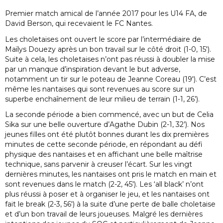
Premier match amical de l’année 2017 pour les U14 FA, de
David Berson, qui recevaient le FC Nantes.
Les choletaises ont ouvert le score par l’intermédiaire de
Maïlys Douezy après un bon travail sur le côté droit (1-0, 15′).
Suite à cela, les choletaises n’ont pas réussi à doubler la mise
par un manque d’inspiration devant le but adverse,
notamment un tir sur le poteau de Jeanne Coreau (19′). C’est
même les nantaises qui sont revenues au score sur un
superbe enchaînement de leur milieu de terrain (1-1, 26’).
La seconde période a bien commencé, avec un but de Celia
Sika sur une belle ouverture d’Agathe Dubin (2-1, 32’). Nos
jeunes filles ont été plutôt bonnes durant les dix premières
minutes de cette seconde période, en répondant au défi
physique des nantaises et en affichant une belle maîtrise
technique, sans parvenir à creuser l’écart. Sur les vingt
dernières minutes, les nantaises ont pris le match en main et
sont revenues dans le match (2-2, 45′). Les ‘all black’ n’ont
plus réussi à poser et à organiser le jeu, et les nantaises ont
fait le break (2-3, 56′) à la suite d’une perte de balle choletaise
et d’un bon travail de leurs joueuses. Malgré les dernières