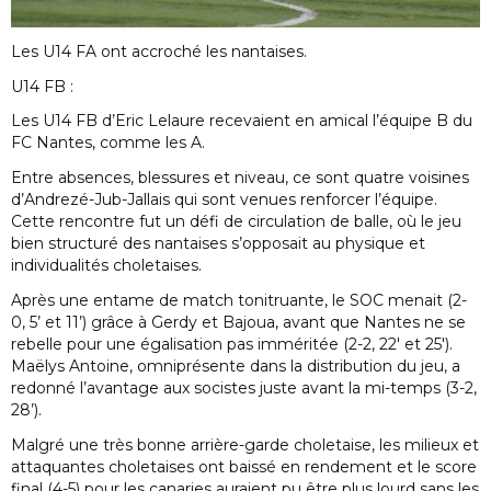
Les U14 FA ont accroché les nantaises.
U14 FB :
Les U14 FB d’Eric Lelaure recevaient en amical l’équipe B du
FC Nantes, comme les A.
Entre absences, blessures et niveau, ce sont quatre voisines
d’Andrezé-Jub-Jallais qui sont venues renforcer l’équipe.
Cette rencontre fut un défi de circulation de balle, où le jeu
bien structuré des nantaises s’opposait au physique et
individualités choletaises.
Après une entame de match tonitruante, le SOC menait (2-
0, 5’ et 11’) grâce à Gerdy et Bajoua, avant que Nantes ne se
rebelle pour une égalisation pas imméritée (2-2, 22′ et 25′).
Maëlys Antoine, omniprésente dans la distribution du jeu, a
redonné l’avantage aux socistes juste avant la mi-temps (3-2,
28’).
Malgré une très bonne arrière-garde choletaise, les milieux et
attaquantes choletaises ont baissé en rendement et le score
final (4-5) pour les canaries auraient pu être plus lourd sans les