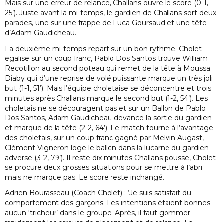
Mais sur une erreur de relance, Challans ouvre le score (0-1,
25’). Juste avant la mi-temps, le gardien de Challans sort deux
parades, une sur une frappe de Luca Goursaud et une tête
d’Adam Gaudicheau.
La deuxième mi-temps repart sur un bon rythme. Cholet
égalise sur un coup franc, Pablo Dos Santos trouve William
Recotillon au second poteau qui remet de la tête à Moussa
Diaby qui d’une reprise de volé puissante marque un très joli
but (1-1, 51’). Mais l’équipe choletaise se déconcentre et trois
minutes après Challans marque le second but (1-2, 54’). Les
choletais ne se découragent pas et sur un Ballon de Pablo
Dos Santos, Adam Gaudicheau devance la sortie du gardien
et marque de la tête (2-2, 64’). Le match tourne à l’avantage
des choletais, sur un coup franc gagné par Melvin Augast,
Clément Vigneron loge le ballon dans la lucarne du gardien
adverse (3-2, 79’). Il reste dix minutes Challans pousse, Cholet
se procure deux grosses situations pour se mettre à l’abri
mais ne marque pas. Le score reste inchangé.
Adrien Bourasseau (Coach Cholet) : ‘Je suis satisfait du
comportement des garçons. Les intentions étaient bonnes
aucun ‘tricheur’ dans le groupe. Après, il faut gommer