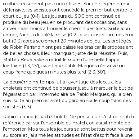
malheureusement pas concrétisées. Sur une légère erreur
défensive, les socistes ont concédé le premier but contre le
court du jeu (0-1). Les joueurs du SOC ont continué de
produire du beau jeu, en se procurant des occasions, sans
arriver néanmoins à trouver le chemin des filets. Suite à un
corner, Niort a doublé la mise (0-2), puis a inscrit un troisième
but (0-3) après seulement 20 minutes de jeu. Les protégés
de Robin Ferrand n’ont pas baissé les bras car ils proposaient
de belles choses, il leur manquait juste de la réussite. Puis,
Matteo Bebe Sake a réduit le score d’une belle frappe
lointaine (1-3, 25’), avant que Pablo Marques n’inscrive un
coup franc quelques minutes plus tard (2-3, 30’).
La deuxième mi-temps fut à l’avantage des locaux, les
choletais ont continué de pousser jusqu’à marquer le but de
l’égalisation par l’intermédiaire de Pablo Marques, qui a bien
suivi suite au premier arrêt du gardien sur le coup franc des
socistes (3-3).
Robin Ferrand (Coach Cholet) : ‘Je pense que c’est un match
référence car sur l’ensemble du match, on aurait mérité de
l’emporter. Mais tous les joueurs se sont battus pour revenir
au score et j’ai aimé les attitudes et l’état d’esprit face à une