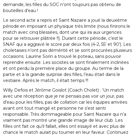
demande, les filles du SOC n’ont toujours pas obtenu de
bouteilles d’eau !
Le second acte a repris et Saint Nazaire a joué la deuxième
période en imposant un physique très limite (nous finirons le
match avec cinq blessées, dont une qui ira aux urgences
pour se retrouver plâtrée !!). Durant cette période, c’est le
SNAF qui a aggravé le score par deux fois (4-2, 55’ et 90’). Les
choletaises n’ont pas démérité et se sont procurées plusieurs
occasions. Laurine Sorin a trouvé le poteau, sans pouvoir
reprendre ensuite. Les socistes se sont finalement inclinées
et ont perdu la première place du groupe. Au terme de la
partie et à la grande surprise des filles, l’eau était dans le
vestiaire. Après le match, il était temps !!!
Willy Defois et Jérôme Goislot (Coach Cholet) : ‘Un match
avec une réception que je ne pensais pas voir un jour, pas
d’eau pour les filles, pas de collation car les équipes arrivées
avant ont tout mangé et personne ne s’est senti
responsable. Très dommageable pour Saint Nazaire qui n’a
vraiment pas montré une grande image de leur club. Les
filles ont fait ce qu’il fallait, elles ont essayé et avec plus de
chance le match aurait pu tourner en leur faveur. Continuez