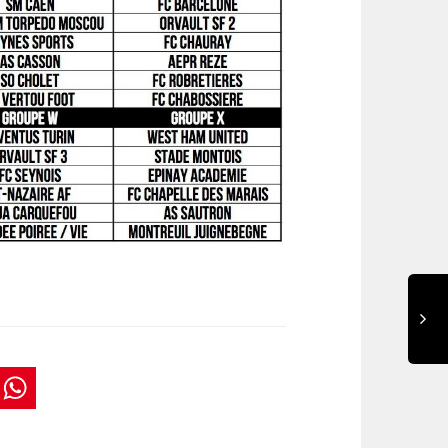
book
tter
interest
WhatsApp