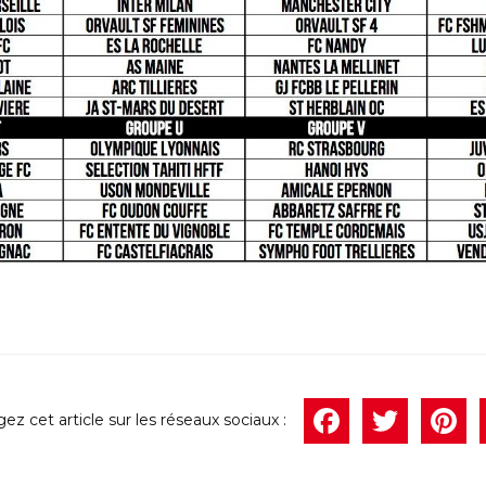
Face
Twi
P