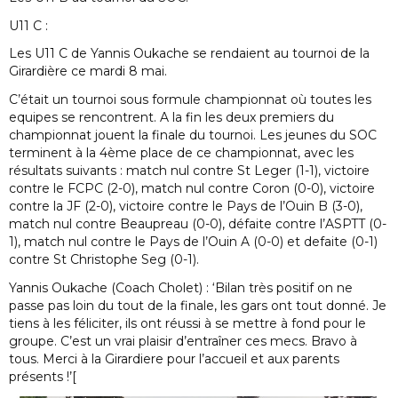
U11 C :
Les U11 C de Yannis Oukache se rendaient au tournoi de la
Girardière ce mardi 8 mai.
C’était un tournoi sous formule championnat où toutes les
equipes se rencontrent. A la fin les deux premiers du
championnat jouent la finale du tournoi. Les jeunes du SOC
terminent à la 4ème place de ce championnat, avec les
résultats suivants : match nul contre St Leger (1-1), victoire
contre le FCPC (2-0), match nul contre Coron (0-0), victoire
contre la JF (2-0), victoire contre le Pays de l’Ouin B (3-0),
match nul contre Beaupreau (0-0), défaite contre l’ASPTT (0-
1), match nul contre le Pays de l’Ouin A (0-0) et defaite (0-1)
contre St Christophe Seg (0-1).
Yannis Oukache (Coach Cholet) : ‘Bilan très positif on ne
passe pas loin du tout de la finale, les gars ont tout donné. Je
tiens à les féliciter, ils ont réussi à se mettre à fond pour le
groupe. C’est un vrai plaisir d’entraîner ces mecs. Bravo à
tous. Merci à la Girardiere pour l’accueil et aux parents
présents !’[