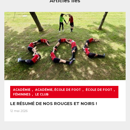
Articles liés
,
,
,
ACADÉMIE
ACADÉMIE, ÉCOLE DE FOOT
ÉCOLE DE FOOT
,
FÉMININES
LE CLUB
LE RÉSUMÉ DE NOS ROUGES ET NOIRS !
12 mai 2026