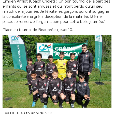
Émilien Amiot (Coach Cholet) : ‘Un bon tournoi de la part des
enfants qui se sont amusés et qui n’ont perdu qu’un seul
match de la journée. Je félicite les garçons qui ont su gagné
la consolante malgré la déception de la matinée. 13ème
place. Je remercie l’organisation pour cette belle journée.’
Place au tournoi de Beaupréau jeudi 10.
Les U11 B au tournoi du SOC.