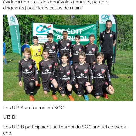
évidemment tous les bénévoles (joueurs, parents,
dirigeants.) pour leurs coups de main.’
Les U13 A au tournoi du SOC.
U13 B :
Les U13 B participaient au tournoi du SOC annuel ce week-
end.