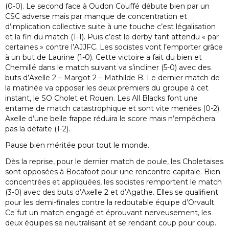
(0-0). Le second face à Oudon Couffé débute bien par un
CSC adverse mais par manque de concentration et
d’implication collective suite à une touche c’est légalisation
et la fin du match (1-1). Puis c’est le derby tant attendu « par
certaines » contre l’AJJFC. Les socistes vont l’emporter grâce
à un but de Laurine (1-0). Cette victoire a fait du bien et
Chemillé dans le match suivant va s’incliner (5-0) avec des
buts d’Axelle 2 – Margot 2 – Mathilde B. Le dernier match de
la matinée va opposer les deux premiers du groupe à cet
instant, le SO Cholet et Rouen. Les All Blacks font une
entame de match catastrophique et sont vite menées (0-2).
Axelle d’une belle frappe réduira le score mais n’empêchera
pas la défaite (1-2).
Pause bien méritée pour tout le monde.
Dès la reprise, pour le dernier match de poule, les Choletaises
sont opposées à Bocafoot pour une rencontre capitale. Bien
concentrées et appliquées, les socistes remportent le match
(3-0) avec des buts d’Axelle 2 et d’Agathe. Elles se qualifient
pour les demi-finales contre la redoutable équipe d’Orvault.
Ce fut un match engagé et éprouvant nerveusement, les
deux équipes se neutralisant et se rendant coup pour coup.