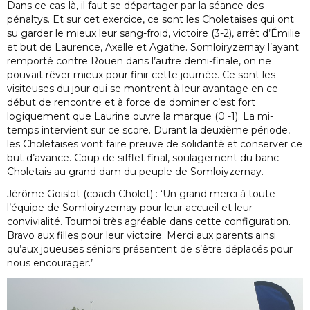
Dans ce cas-là, il faut se départager par la séance des
pénaltys. Et sur cet exercice, ce sont les Choletaises qui ont
su garder le mieux leur sang-froid, victoire (3-2), arrêt d’Émilie
et but de Laurence, Axelle et Agathe. Somloiryzernay l’ayant
remporté contre Rouen dans l’autre demi-finale, on ne
pouvait rêver mieux pour finir cette journée. Ce sont les
visiteuses du jour qui se montrent à leur avantage en ce
début de rencontre et à force de dominer c’est fort
logiquement que Laurine ouvre la marque (0 -1). La mi-
temps intervient sur ce score. Durant la deuxième période,
les Choletaises vont faire preuve de solidarité et conserver ce
but d’avance. Coup de sifflet final, soulagement du banc
Choletais au grand dam du peuple de Somloiyzernay.
Jérôme Goislot (coach Cholet) : ‘Un grand merci à toute
l’équipe de Somloiryzernay pour leur accueil et leur
convivialité. Tournoi très agréable dans cette configuration.
Bravo aux filles pour leur victoire. Merci aux parents ainsi
qu’aux joueuses séniors présentent de s’être déplacés pour
nous encourager.’