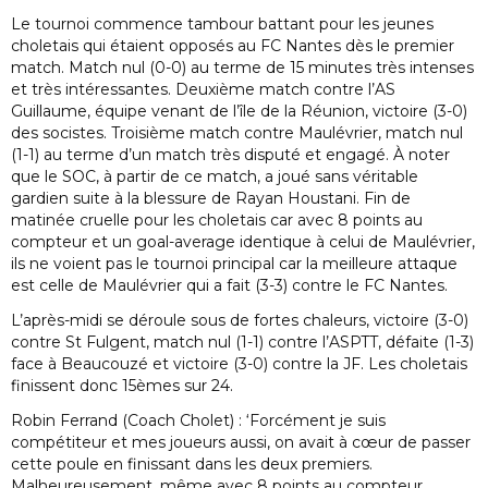
Le tournoi commence tambour battant pour les jeunes
choletais qui étaient opposés au FC Nantes dès le premier
match. Match nul (0-0) au terme de 15 minutes très intenses
et très intéressantes. Deuxième match contre l’AS
Guillaume, équipe venant de l’île de la Réunion, victoire (3-0)
des socistes. Troisième match contre Maulévrier, match nul
(1-1) au terme d’un match très disputé et engagé. À noter
que le SOC, à partir de ce match, a joué sans véritable
gardien suite à la blessure de Rayan Houstani. Fin de
matinée cruelle pour les choletais car avec 8 points au
compteur et un goal-average identique à celui de Maulévrier,
ils ne voient pas le tournoi principal car la meilleure attaque
est celle de Maulévrier qui a fait (3-3) contre le FC Nantes.
L’après-midi se déroule sous de fortes chaleurs, victoire (3-0)
contre St Fulgent, match nul (1-1) contre l’ASPTT, défaite (1-3)
face à Beaucouzé et victoire (3-0) contre la JF. Les choletais
finissent donc 15èmes sur 24.
Robin Ferrand (Coach Cholet) : ‘Forcément je suis
compétiteur et mes joueurs aussi, on avait à cœur de passer
cette poule en finissant dans les deux premiers.
Malheureusement, même avec 8 points au compteur,