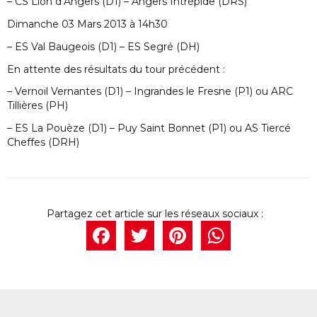
– CS Lion d’Angers (D1) – Angers Intrépide (DRS)
Dimanche 03 Mars 2013 à 14h30
– ES Val Baugeois (D1) – ES Segré (DH)
En attente des résultats du tour précédent :
– Vernoil Vernantes (D1) – Ingrandes le Fresne (P1) ou ARC
Tillières (PH)
– ES La Pouèze (D1) – Puy Saint Bonnet (P1) ou AS Tiercé
Cheffes (DRH)
Facebook
Twitter
Pintere
What