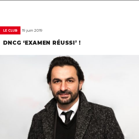
navigat
19 juin 2019
LE CLUB
DNCG ‘EXAMEN RÉUSSI’ !