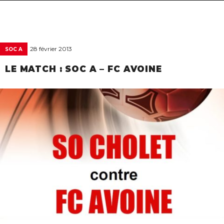
navigat
28 février 2013
SOC A
LE MATCH : SOC A – FC AVOINE