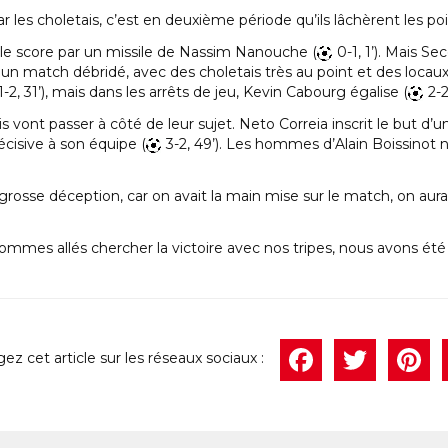
les choletais, c’est en deuxième période qu’ils lâchèrent les poin
 le score par un missile de Nassim Nanouche (
0-1, 1’). Mais S
verra un match débridé, avec des choletais très au point et des lo
1-2, 31’), mais dans les arrêts de jeu, Kevin Cabourg égalise (
2-2
is vont passer à côté de leur sujet. Neto Correia inscrit le but d
cisive à son équipe (
3-2, 49’). Les hommes d’Alain Boissinot 
 grosse déception, car on avait la main mise sur le match, on aurai
 sommes allés chercher la victoire avec nos tripes, nous avons é
Face
Twi
P