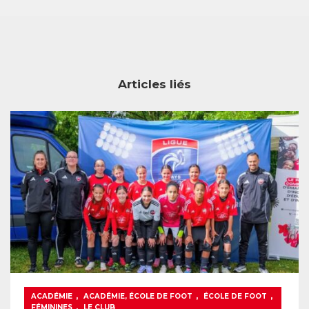
Articles liés
,
,
,
ACADÉMIE
ACADÉMIE, ÉCOLE DE FOOT
ÉCOLE DE FOOT
,
FÉMININES
LE CLUB