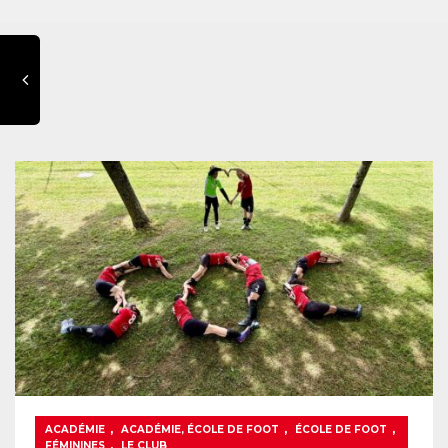
,
,
,
ACADÉMIE
ACADÉMIE, ÉCOLE DE FOOT
ÉCOLE DE FOOT
,
FÉMININES
LE CLUB