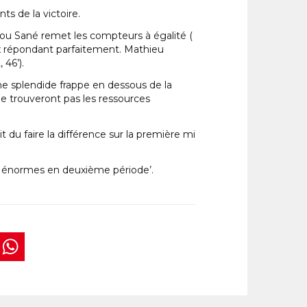
ts de la victoire.
ecou Sané remet les compteurs à égalité (
caux répondant parfaitement. Mathieu
, 46’).
’une splendide frappe en dessous de la
ne trouveront pas les ressources
t du faire la différence sur la première mi
té énormes en deuxième période’.
book
tter
interest
WhatsApp