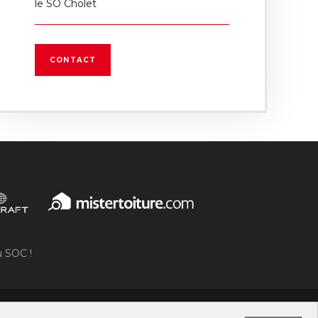
le SO Cholet
CONTACT
u SOC !