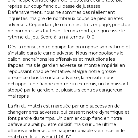
une frappe contrée qui frôle le poteau et une tête bien
reprise sur coup franc qui passe de justesse.
Défensivement, nous ne sommes pas réellement
inquiétés, malgré de nombreux coups de pied arrêtés
adverses. Cependant, le match est très engagé, ponctué
de nombreuses fautes et temps morts, ce qui casse le
rythme du jeu. Score à la mi-temps : 0-0.
Dès la reprise, notre équipe fanion impose son rythme et
s’installe dans le camp adverse. Nous monopolisons le
ballon, enchaînons les offensives et multiplions les
frappes, mais le gardien adverse se montre impérial en
repoussant chaque tentative. Malgré notre grosse
présence dans la surface adverse, la réussite nous
échappe : une frappe contrée in extremis, un tir puissant
stoppé par le gardien, et plusieurs centres dangereux
mal repris.
La fin du match est marquée par une succession de
changements adverses, qui cassent notre dynamique et
font perdre du temps. Un dernier coup franc en notre
défaveur aurait pu être décisif, mais sur une ultime
offensive adverse, une frappe imparable vient sceller le
match en leur faveur (1-0) 97′.