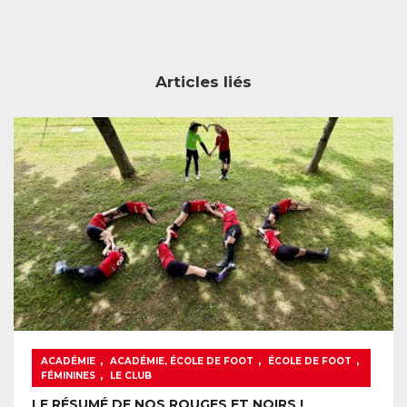
Articles liés
,
,
,
ACADÉMIE
ACADÉMIE, ÉCOLE DE FOOT
ÉCOLE DE FOOT
,
FÉMININES
LE CLUB
LE RÉSUMÉ DE NOS ROUGES ET NOIRS !