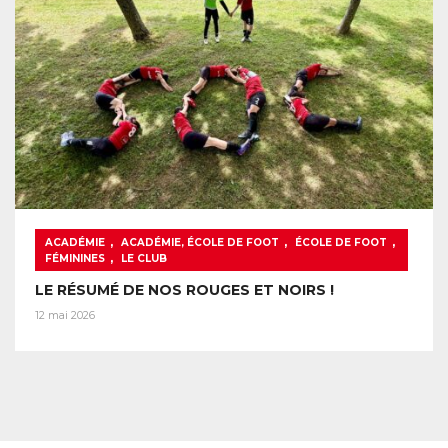
,
,
,
ACADÉMIE
ACADÉMIE, ÉCOLE DE FOOT
ÉCOLE DE FOOT
,
FÉMININES
LE CLUB
LE RÉSUMÉ DE NOS ROUGES ET NOIRS !
12 mai 2026