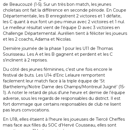
de Beaucouzé (1-5). Sur un très bon match, les jeunes
choletais ont fait la différence en seconde période. En Coupe
Départementale, les B enregistrent 2 victoires et 1 défaite,
les C quant à eux font un peu mieux avec 2 victoires et 1 nul.
Le meilleur résultat vient de l’équipe D avec 3 victoires en
Challenge Départemental. Aurélien tient à féliciter les joueurs
et les 2 coachs, Adama et Nicolas.
Dernière journée de la phase 1 pour les U11 de Thomas
Sourisseau. Les A et les B gagnent et perdent et les C
s’inclinent à 2 reprises.
Du côté des jeunes féminines, c’est une fois encore le
festival de buts. Les U14 d’Eric Lelaure remportent
facilement leur match face à la triple équipe de ‘St
Barthelemy/Notre Dame des Champs/Montreuil Juigné’ (15-
1). A noter le retard de plus d’une heure et demie de l’équipe
adverse, sous les regards de responsables du district. Il est
fort dommage que certains responsables de club ne lisent
pas leurs convocations.
En U18, elles étaient à l’heure les joueuses de Tiercé Cheffes
mais face aux filles du SOC d’Hervé Cousseau, elles sont