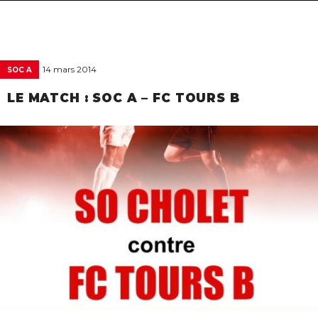
navigat
14 mars 2014
SOC A
LE MATCH : SOC A – FC TOURS B