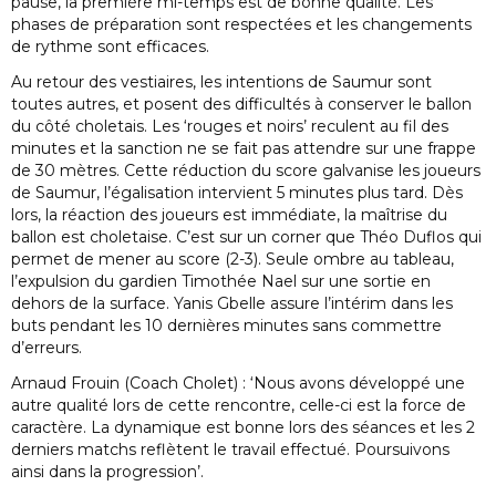
pause, la première mi-temps est de bonne qualité. Les
phases de préparation sont respectées et les changements
de rythme sont efficaces.
Au retour des vestiaires, les intentions de Saumur sont
toutes autres, et posent des difficultés à conserver le ballon
du côté choletais. Les ‘rouges et noirs’ reculent au fil des
minutes et la sanction ne se fait pas attendre sur une frappe
de 30 mètres. Cette réduction du score galvanise les joueurs
de Saumur, l’égalisation intervient 5 minutes plus tard. Dès
lors, la réaction des joueurs est immédiate, la maîtrise du
ballon est choletaise. C’est sur un corner que Théo Duflos qui
permet de mener au score (2-3). Seule ombre au tableau,
l’expulsion du gardien Timothée Nael sur une sortie en
dehors de la surface. Yanis Gbelle assure l’intérim dans les
buts pendant les 10 dernières minutes sans commettre
d’erreurs.
Arnaud Frouin (Coach Cholet) : ‘Nous avons développé une
autre qualité lors de cette rencontre, celle-ci est la force de
caractère. La dynamique est bonne lors des séances et les 2
derniers matchs reflètent le travail effectué. Poursuivons
ainsi dans la progression’.