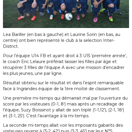
Lea Bariller (en bas à gauche) et Laurine Sorin (en bas, au
centre) ont bien représenté le club à la selection Inter-
District.
Pour l’équipe U14 FB et ayant droit à 3 U15 ‘première année’,
le coach Eric Lelaure préférait laisser les filles par âge et
récupérer 3 filles de l’équipe A avec une mission d’encadrer
les plus jeunes, une par ligne.
Résultat obtenu sur le résultat et dans l’esprit remarquable
face à Ingrandes équipe de la 1ère moitié de classement.
Une première mi-temps qui démarrait mal par l’ouverture du
score par les visiteuses (0-1, 8′) mais après un recadrage de
l’équipe, Suzy Boissinot y allait de son triplé (1-1,12′), (2-1, 18′)
et (3-1, 25′). C’est l’avantage à la mi-temps.
La seconde mi-temps allait voir les imposants gabarits des
visiteuses revenir à (3-2, 42′) puis (3-3, 45′) par leur N°5