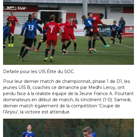
Defaite pour les U15 Élite du SOC.
Pour leur dernier match de championnat, phase 1 de D1, les
jeunes U15 B, coachés ce dimanche par Medhi Leroy, ont
perdu face à la réaliste équipe de la Jeune France A. Pourtant
dominateurs en début de match, ils s’inclinent (1-0). Samedi,
dernier match également de la compétition ‘Coupe de
l’Anjou’, la victoire est attendue.