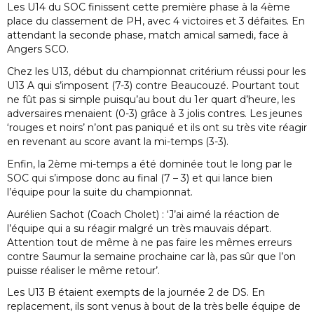
Les U14 du SOC finissent cette première phase à la 4ème
place du classement de PH, avec 4 victoires et 3 défaites. En
attendant la seconde phase, match amical samedi, face à
Angers SCO.
Chez les U13, début du championnat critérium réussi pour les
U13 A qui s’imposent (7-3) contre Beaucouzé. Pourtant tout
ne fût pas si simple puisqu’au bout du 1er quart d’heure, les
adversaires menaient (0-3) grâce à 3 jolis contres. Les jeunes
‘rouges et noirs’ n’ont pas paniqué et ils ont su très vite réagir
en revenant au score avant la mi-temps (3-3).
Enfin, la 2ème mi-temps a été dominée tout le long par le
SOC qui s’impose donc au final (7 – 3) et qui lance bien
l’équipe pour la suite du championnat.
Aurélien Sachot (Coach Cholet) : ‘J’ai aimé la réaction de
l’équipe qui a su réagir malgré un très mauvais départ.
Attention tout de même à ne pas faire les mêmes erreurs
contre Saumur la semaine prochaine car là, pas sûr que l’on
puisse réaliser le même retour’.
Les U13 B étaient exempts de la journée 2 de DS. En
replacement, ils sont venus à bout de la très belle équipe de