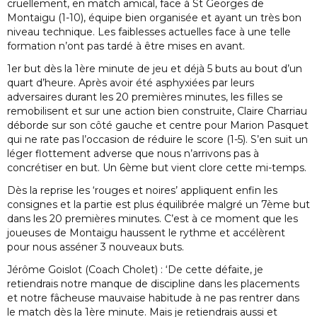
cruellement, en match amical, face à St Georges de
Montaigu (1-10), équipe bien organisée et ayant un très bon
niveau technique. Les faiblesses actuelles face à une telle
formation n’ont pas tardé à être mises en avant.
1er but dès la 1ère minute de jeu et déjà 5 buts au bout d’un
quart d’heure. Après avoir été asphyxiées par leurs
adversaires durant les 20 premières minutes, les filles se
remobilisent et sur une action bien construite, Claire Charriau
déborde sur son côté gauche et centre pour Marion Pasquet
qui ne rate pas l’occasion de réduire le score (1-5). S’en suit un
léger flottement adverse que nous n’arrivons pas à
concrétiser en but. Un 6ème but vient clore cette mi-temps.
Dès la reprise les ‘rouges et noires’ appliquent enfin les
consignes et la partie est plus équilibrée malgré un 7ème but
dans les 20 premières minutes. C’est à ce moment que les
joueuses de Montaigu haussent le rythme et accélèrent
pour nous asséner 3 nouveaux buts.
Jérôme Goislot (Coach Cholet) : ‘De cette défaite, je
retiendrais notre manque de discipline dans les placements
et notre fâcheuse mauvaise habitude à ne pas rentrer dans
le match dès la 1ère minute. Mais je retiendrais aussi et