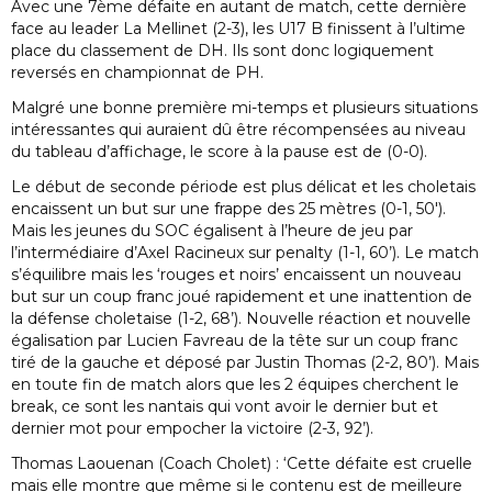
Avec une 7ème défaite en autant de match, cette dernière
face au leader La Mellinet (2-3), les U17 B finissent à l’ultime
place du classement de DH. Ils sont donc logiquement
reversés en championnat de PH.
Malgré une bonne première mi-temps et plusieurs situations
intéressantes qui auraient dû être récompensées au niveau
du tableau d’affichage, le score à la pause est de (0-0).
Le début de seconde période est plus délicat et les choletais
encaissent un but sur une frappe des 25 mètres (0-1, 50′).
Mais les jeunes du SOC égalisent à l’heure de jeu par
l’intermédiaire d’Axel Racineux sur penalty (1-1, 60’). Le match
s’équilibre mais les ‘rouges et noirs’ encaissent un nouveau
but sur un coup franc joué rapidement et une inattention de
la défense choletaise (1-2, 68’). Nouvelle réaction et nouvelle
égalisation par Lucien Favreau de la tête sur un coup franc
tiré de la gauche et déposé par Justin Thomas (2-2, 80’). Mais
en toute fin de match alors que les 2 équipes cherchent le
break, ce sont les nantais qui vont avoir le dernier but et
dernier mot pour empocher la victoire (2-3, 92’).
Thomas Laouenan (Coach Cholet) : ‘Cette défaite est cruelle
mais elle montre que même si le contenu est de meilleure