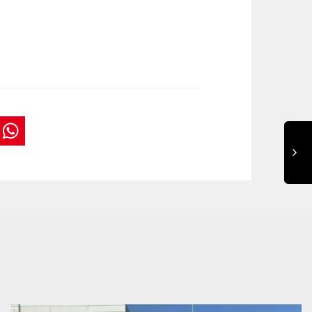
book
tter
interest
WhatsApp