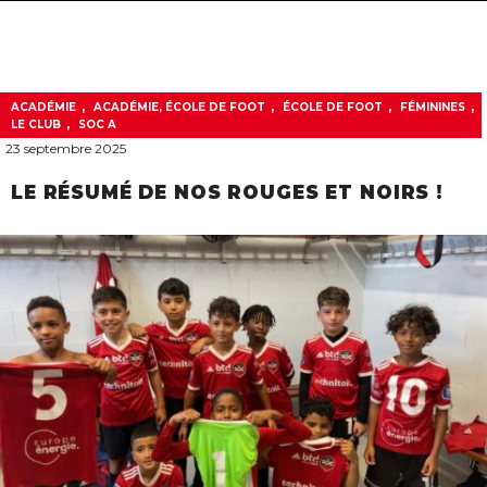
navigat
,
,
,
,
ACADÉMIE
ACADÉMIE, ÉCOLE DE FOOT
ÉCOLE DE FOOT
FÉMININES
,
LE CLUB
SOC A
23 septembre 2025
LE RÉSUMÉ DE NOS ROUGES ET NOIRS !