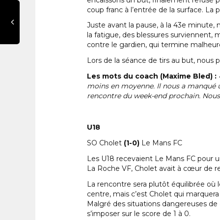
coup franc à l’entrée de la surface. La
Juste avant la pause, à la 43e minute, 
la fatigue, des blessures surviennent,
contre le gardien, qui termine malheure
Lors de la séance de tirs au but, nous 
Les mots du coach (Maxime Bled) :
moins en moyenne. Il nous a manqué un
rencontre du week-end prochain. Nous 
U18
SO Cholet
(1-0)
Le Mans FC
Les U18 recevaient Le Mans FC pour une
La Roche VF, Cholet avait à cœur de rep
La rencontre sera plutôt équilibrée où
centre, mais c’est Cholet qui marquer
Malgré des situations dangereuses de c
s’imposer sur le score de 1 à 0.