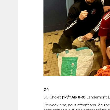
D4
SO Cholet
(1-1/TAB 8-9)
Landemont La
Ce week-end, nous affrontions l’équip
encaissons un but, finalement refusé p