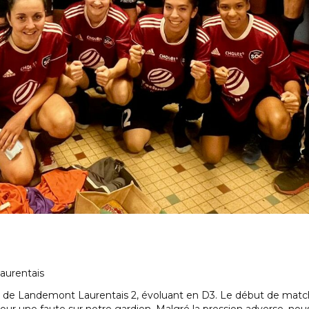
urentais
e de Landemont Laurentais 2, évoluant en D3. Le début de matc
our une faute sur notre gardien. Malgré la pression adverse, nous