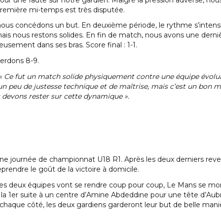
 première mi-temps est très disputée.
nous concédons un but. En deuxième période, le rythme s’intensifi
 mais nous restons solides. En fin de match, nous avons une dern
usement dans ses bras. Score final : 1-1.
perdons 8-9.
« Ce fut un match solide physiquement contre une équipe évolua
 peu de justesse technique et de maîtrise, mais c’est un bon m
devons rester sur cette dynamique ».
 journée de championnat U18 R1. Après les deux derniers revers 
rendre le goût de la victoire à domicile.
 les deux équipes vont se rendre coup pour coup, Le Mans se mon
a la 1er suite à un centre d’Amine Abdeddine pour une tête d’A
haque côté, les deux gardiens garderont leur but de belle manière