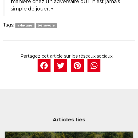
manière chez un adversaire où il n’est jamais
simple de jouer.
»
Tags:
a-la-une
bénévole
Facebook
Twitter
Pintere
What
Articles liés