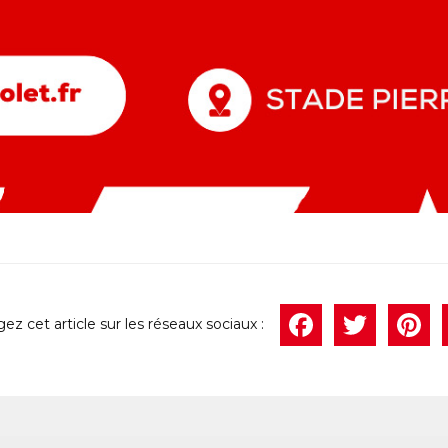
Face
Twi
P