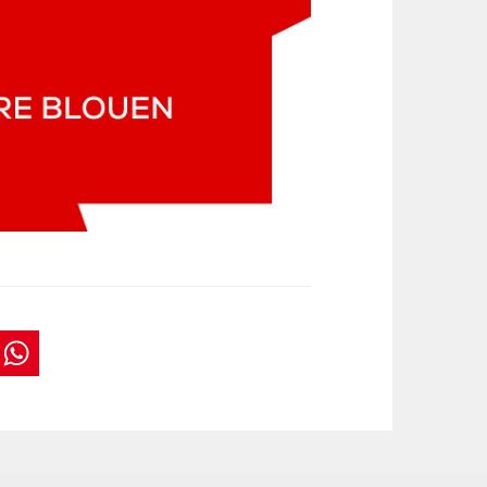
book
tter
interest
WhatsApp