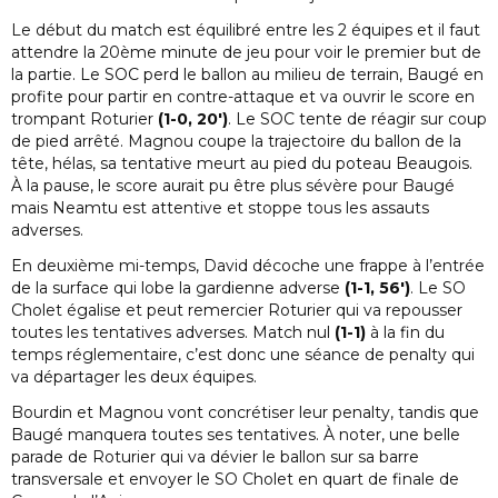
Le début du match est équilibré entre les 2 équipes et il faut
attendre la 20ème minute de jeu pour voir le premier but de
la partie. Le SOC perd le ballon au milieu de terrain, Baugé en
profite pour partir en contre-attaque et va ouvrir le score en
trompant Roturier
(1-0, 20′)
. Le SOC tente de réagir sur coup
de pied arrêté. Magnou coupe la trajectoire du ballon de la
tête, hélas, sa tentative meurt au pied du poteau Beaugois.
À la pause, le score aurait pu être plus sévère pour Baugé
mais Neamtu est attentive et stoppe tous les assauts
adverses.
En deuxième mi-temps, David décoche une frappe à l’entrée
de la surface qui lobe la gardienne adverse
(1-1, 56′)
. Le SO
Cholet égalise et peut remercier Roturier qui va repousser
toutes les tentatives adverses. Match nul
(1-1)
à la fin du
temps réglementaire, c’est donc une séance de penalty qui
va départager les deux équipes.
Bourdin et Magnou vont concrétiser leur penalty, tandis que
Baugé manquera toutes ses tentatives. À noter, une belle
parade de Roturier qui va dévier le ballon sur sa barre
transversale et envoyer le SO Cholet en quart de finale de