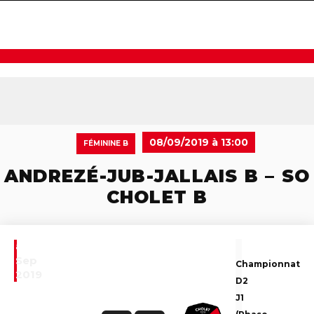
navigat
08/09/2019 à 13:00
FÉMININE B
ANDREZÉ-JUB-JALLAIS B – SO
CHOLET B
8
Sep
Championnat
2019
D2
J1