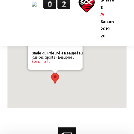
(Phase
0
2
Emplacement du match :
Stade du Prieuré à
1)
Beaupréau
///
Saison
2019-
20
Stade du Prieuré à Beaupréau
Rue des Sports - Beaupréau
Évènements