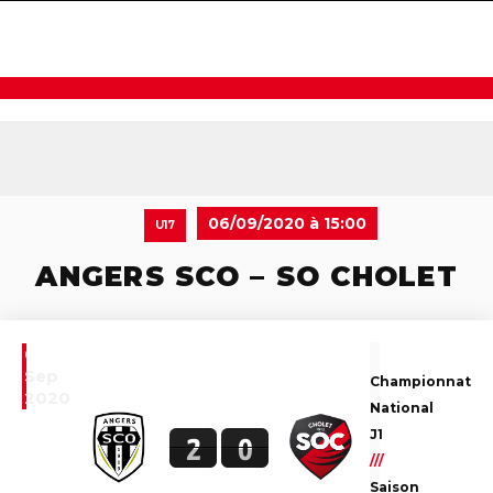
navigat
06/09/2020 à 15:00
U17
ANGERS SCO – SO CHOLET
6
Sep
Championnat
2020
National
J1
2
0
///
Saison