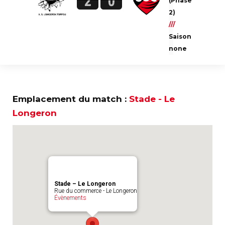
2
0
(Phase
Ce match est sponsorisé par
2)
///
Saison
none
Emplacement du match :
Stade - Le
Longeron
Stade – Le Longeron
Rue du commerce - Le Longeron
Évènements