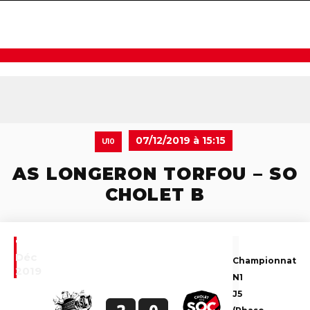
navigat
07/12/2019 à 15:15
U10
AS LONGERON TORFOU – SO
CHOLET B
7
Déc
Championnat
2019
N1
J5