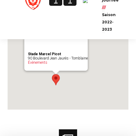
1
1
journée
Emplacement du match :
Stade Marcel
///
Picot
Saison
2022-
2023
Stade Marcel Picot
90 Boulevard Jean Jaurès - Tomblaine
Évènements