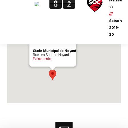
(Phase
8
2
Emplacement du match :
Stade Municipal
2)
de Noyant
///
Saison
2019-
20
Stade Municipal de Noyant
Rue des Sports - Noyant
Évènements