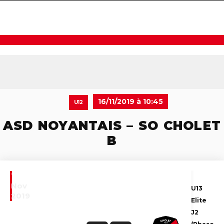
navigat
16/11/2019 à 10:45
U12
ASD NOYANTAIS – SO CHOLET
B
16
Nov
U13
2019
Elite
J2