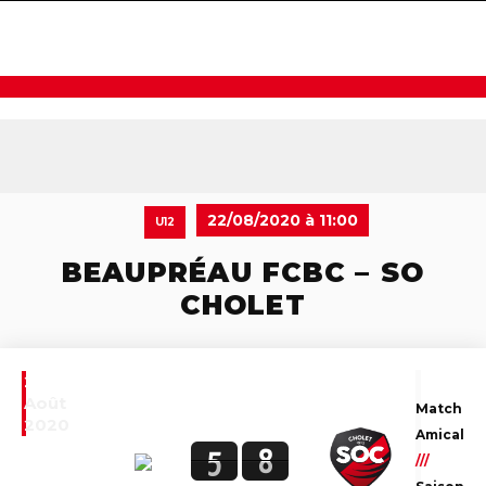
navigat
22/08/2020 à 11:00
U12
BEAUPRÉAU FCBC – SO
CHOLET
22
Août
Match
2020
Amical
5
8
///