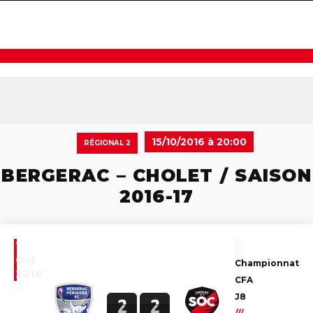
navigat
15/10/2016 à 20:00
RÉGIONAL 2
BERGERAC – CHOLET / SAISON
2016-17
15
Oct
Championnat
2016
CFA
J8
2
2