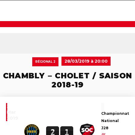
navigat
28/03/2019 à 20:00
RÉGIONAL 2
CHAMBLY – CHOLET / SAISON
2018-19
28
Mar
Championnat
2019
National
J28
2
1