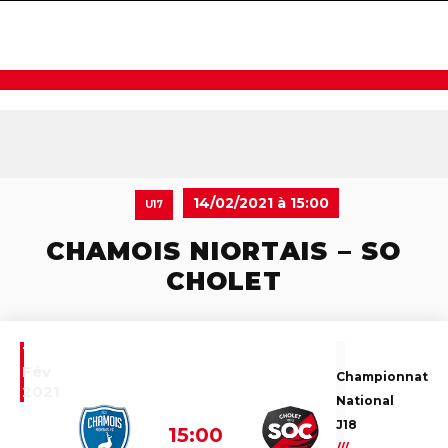
navigat
14/02/2021 à 15:00
U17
CHAMOIS NIORTAIS – SO
CHOLET
14
Fév
Championnat
2021
National
J18
15:00