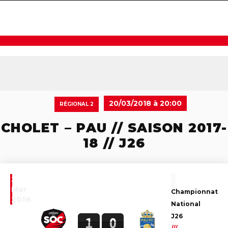
navigat
20/03/2018 à 20:00
RÉGIONAL 2
CHOLET – PAU // SAISON 2017-
18 // J26
20
Mar
Championnat
2018
National
J26
1
0