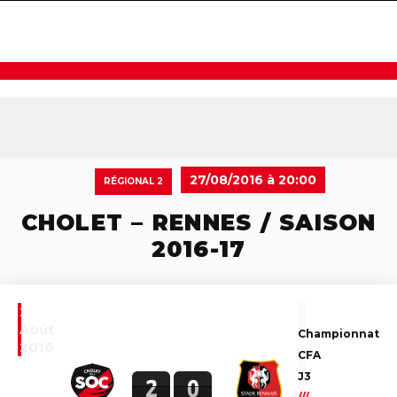
navigat
27/08/2016 à 20:00
RÉGIONAL 2
CHOLET – RENNES / SAISON
2016-17
27
Août
Championnat
2016
CFA
J3
2
0