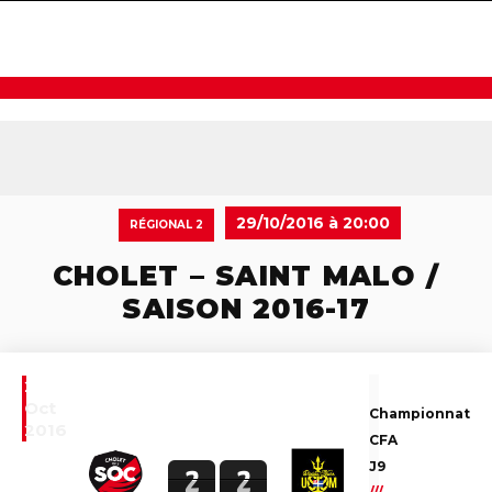
navigat
29/10/2016 à 20:00
RÉGIONAL 2
CHOLET – SAINT MALO /
SAISON 2016-17
29
Oct
Championnat
2016
CFA
J9
2
2