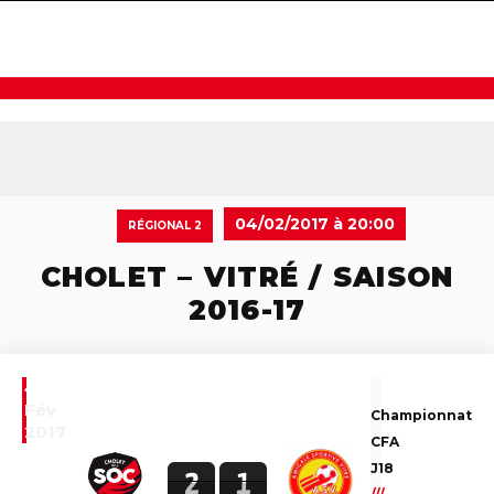
navigat
04/02/2017 à 20:00
RÉGIONAL 2
CHOLET – VITRÉ / SAISON
2016-17
4
Fév
Championnat
2017
CFA
J18
2
1