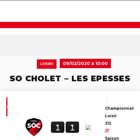
navigat
09/02/2020 à 10:00
LOISIRS
SO CHOLET – LES EPESSES
9
Fév
Championnat
2020
Loisir
J12
1
1
///
Saison