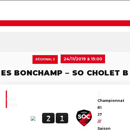
navigat
24/11/2019 à 15:00
RÉGIONAL 3
ES BONCHAMP – SO CHOLET B
24
Nov
Championnat
2019
R1
J7
2
1
///
Saison