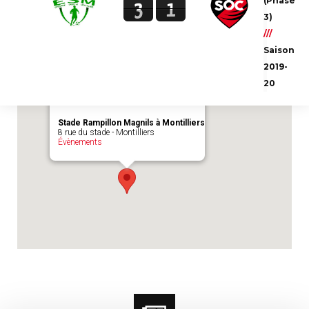
(Phase
3
1
Emplacement du match :
Stade Rampillon
3)
Magnils à Montilliers
///
Saison
2019-
20
Stade Rampillon Magnils à Montilliers
8 rue du stade - Montilliers
Évènements