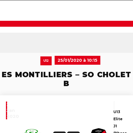
navigat
25/01/2020 à 10:15
U12
ES MONTILLIERS – SO CHOLET
B
25
Jan
U13
2020
Elite
J1