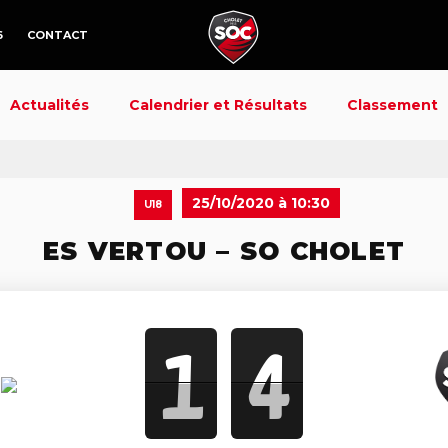
6
CONTACT
Actualités
Calendrier et Résultats
Classement
25/10/2020 à 10:30
U18
ES VERTOU – SO CHOLET
1
4