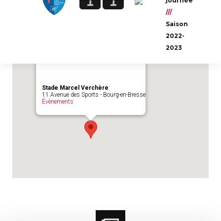
1
1
journée
Emplacement du match :
Stade Marcel
///
Verchère
Saison
2022-
2023
Stade Marcel Verchère
11 Avenue des Sports - Bourg-en-Bresse
Évènements