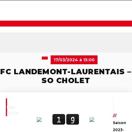
navigat
17/03/2024 à 15:00
FC LANDEMONT-LAURENTAIS –
SO CHOLET
17
Mar
2024
///
1
9
Saison
2023-