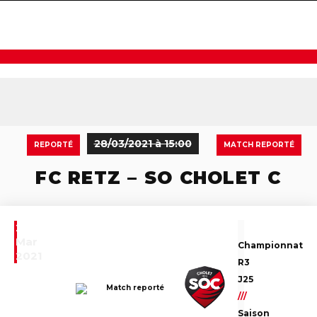
navigat
28/03/2021 à 15:00
REPORTÉ
MATCH REPORTÉ
FC RETZ – SO CHOLET C
28
Mar
Championnat
2021
R3
J25
Match reporté
///
Saison