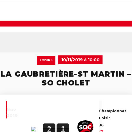
navigat
10/11/2019 à 10:00
LOISIRS
LA GAUBRETIÈRE-ST MARTIN –
SO CHOLET
10
Nov
Championnat
2019
Loisir
J6
2
1