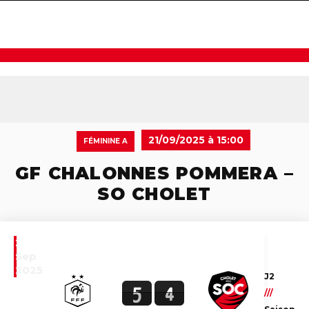
navigat
21/09/2025 à 15:00
FÉMININE A
GF CHALONNES POMMERA –
SO CHOLET
21
Sep
2025
J2
5
4
///