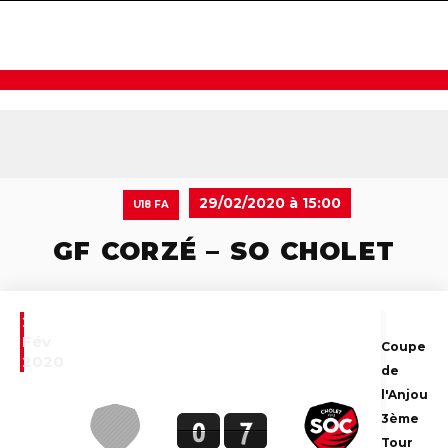
navigat
29/02/2020 à 15:00
U18 FA
GF CORZÉ – SO CHOLET
29
Fév
Coupe
2020
de
l'Anjou
3ème
0
7
Tour