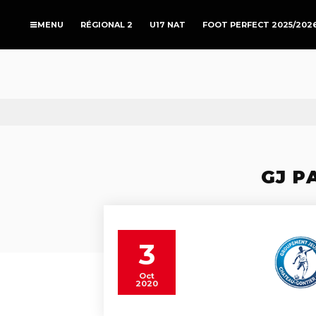
RÉGIONAL 2
U17 NAT
FOOT PERFECT 2025/202
GJ P
3
Oct
2020