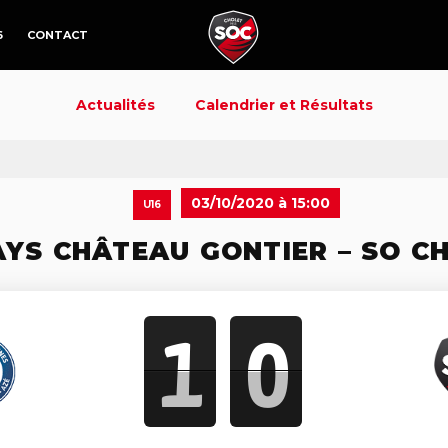
6
CONTACT
Actualités
Calendrier et Résultats
03/10/2020 à 15:00
U16
AYS CHÂTEAU GONTIER – SO C
1
0